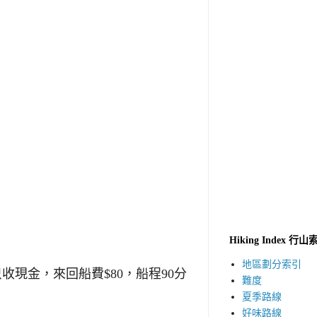
Hiking Index 行山
地區劃分索引
只收現金，來回船費
$80
，船程
90
分
難度
夏季路線
好味路線