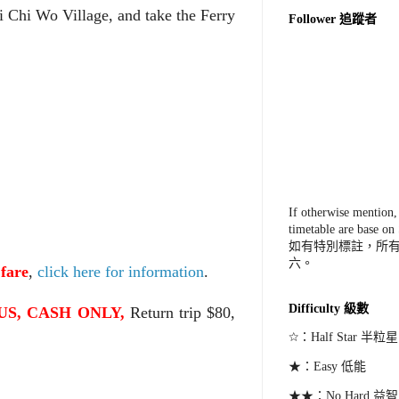
i Chi Wo Village, and take the Ferry
Follower 追蹤者
If otherwise mention, 
timetable are base on
如有特別標註，所
六。
 fare
,
click here for information
.
Difficulty 級數
S, CASH ONLY,
Return trip $80,
☆：
Half Star
半粒星
★：
Easy
低能
★★：
No Hard
益智