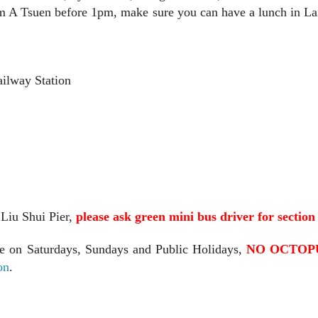
am A Tsuen before 1pm, make sure you can have a lunch in La
ailway Station
Liu Shui Pier,
please ask green mini bus driver for section
le on Saturdays, Sundays and Public Holidays,
NO OCTOPU
on
.