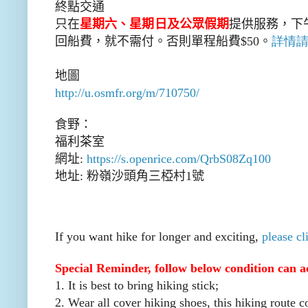
終點交通
只在
星期六、星期日及公眾假期
提供服務，下
回船費，就不需付。否則單程船費
$50
。
詳情
地圖
http://u.osmfr.org/m/710750/
食野：
福利茶室
網址
:
https://s.openrice.com/QrbS08Zq100
地址
:
粉嶺沙頭角三椏村
1
號
If you want hike for longer and exciting,
please cl
Special Reminder, follow below condition can ac
1. It is best to bring hiking stick;
2. Wear all cover hiking shoes, this hiking route co