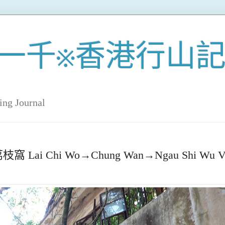
一千※香港行山
ing Journal
i Wo→Chung Wan→Ngau Shi Wu Villa