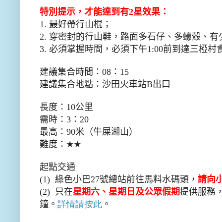
特別提示，才能達到有
2
星效果：
1.
最好帶行山棍；
2.
穿密封的行山鞋，路面多石仔、多蠔殼、有
3.
必須掌握時間，必須下午
1:00
前到達三椏村
建議集合時間：
08
：
15
建議集合地點：沙田火車站
B
出口
長度：
10
公里
需時：
3
：
20
最高：
90
米（牛屎湖山）
難度：
★★
起點交通
(1)
綠色小巴
27
號總站前往馬料水碼頭，
請向
(2)
只在
星期六、星期日及公眾假期
提供服務
鐘。
詳情請按此
。