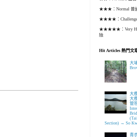
★★★：
Normal
普
★★★★：
Challeng
★★★★★：
Very 
險
Hit Articles 熱門文
大埔滘
Bro
大
大
管笏村
Int
Bri
(Ta
Section) → So Kw
青衣自