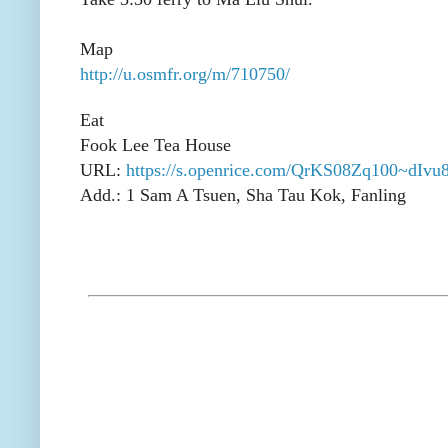
Map
http://u.osmfr.org/m/710750/
Eat
Fook Lee Tea House
URL:
https://s.openrice.com/QrKS08Zq100~dIvu
Add.: 1 Sam A Tsuen, Sha Tau Kok, Fanling