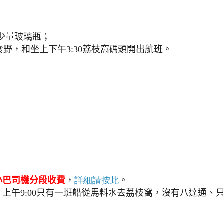
少量玻璃瓶；
食野，和坐上下午
3:30
荔枝窩碼頭開出航班。
小巴司機分段收費
，
詳細請按此
。
，上午
9:00
只有一班船從馬料水去荔枝窩，沒有八達通、