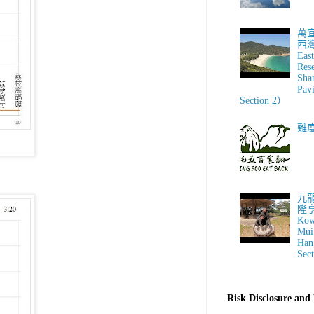
萬
西
Eas
Res
Sha
Pav
Section 2）
難
九
隆
Kow
Mui
Hang
Sect
Risk Disclosure 