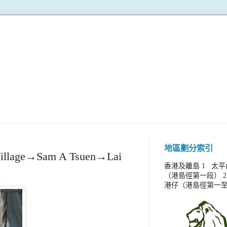
記
地區劃分索引
ge→Sam A Tsuen→Lai
香港及離島 1 太
（港島徑第一段） 
港仔（港島徑第一至二