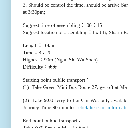
3. Should be control the time, should be arrive S
at 3:30pm;
Suggest time of assembling
：
08
：
15
​Suggest location of assembling
：
Exit B, Shatin R
Length
：
10km
Time
：
3
：
20
Highest
：
90m (Ngau Shi Wu Shan)
Difficulty
：
★★
Starting point public transport
：
(1) Take Green Mini Bus Route 27, get off at Ma 
(2) Take 9:00 ferry to Lai Chi Wo, only availab
Journey Time 90 minutes,
click here for informati
End point public transport
：
Take 3:30 ferry to Ma Liu Shui.