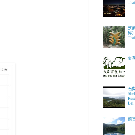
Trai
芝
徑） 
Trai
夏
石
She
Res
Lei 
前